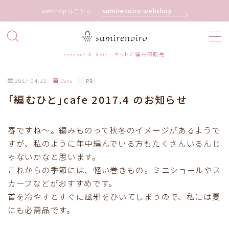
sumirenoiro webshop
webshop はこちら
MENU
crochet & knit キットと編み図販売
Home
ホーム
2017.04.22
Days
PR
「編むひと」cafe 2017.4 のお知らせ
Pattern
編み図
How to
お役立ち
春ですね〜。編みものって秋冬のイメージがあるようで
すが、私のように年中編んでいる方もたくさんいるんじ
Days
日々のこと
ゃないかなと思います。
これからの季節には、軽い巻きもの。ミニショールやス
カーフなどがおすすめです。
About
プロフィール
首を冷やすとすぐに風邪をひいてしまうので、私には夏
にも必需品です。