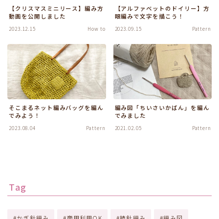
【クリスマスミニリース】編み方
【アルファベットのドイリー】方
動画を公開しました
眼編みで文字を描こう！
2023.12.15
How to
2023.09.15
Pattern
そこまるネット編みバッグを編ん
編み図「ちいさいかばん」を編ん
でみよう！
でみました
2023.08.04
Pattern
2021.02.05
Pattern
Tag
かぎ針編み
商用利用OK
棒針編み
編み図