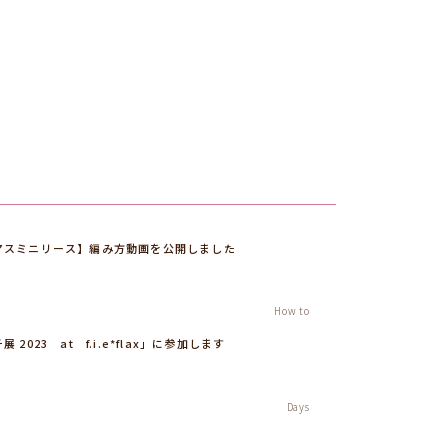
マスミニリース】編み方動画を公開しました
5
How to
 2023 at f.i.e*flax」に参加します
6
Days