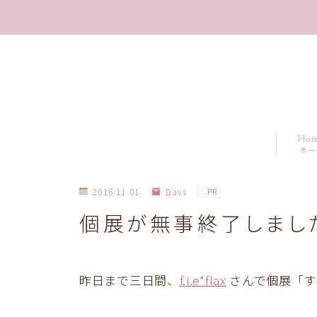
Ho
ホー
2016.11.01
Days
PR
個展が無事終了しまし
昨日まで三日間、
f.i.e*flax
さんで個展「す