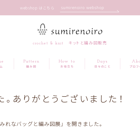
sumirenoiro webshop
webshop はこちら
crochet & knit キットと編み図販売
me
Pattern
How to
Days
Ab
ム
編み図
お役立ち
日々のこと
プロフ
た。ありがとうございました！
みれなバッグと編み図展」を開きました。