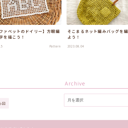
ファベットのドイリー】方眼編
そこまるネット編みバッグを
字を描こう！
よう！
15
Pattern
2023.08.04
Archive
ア
ー
み図
カ
イ
ブ