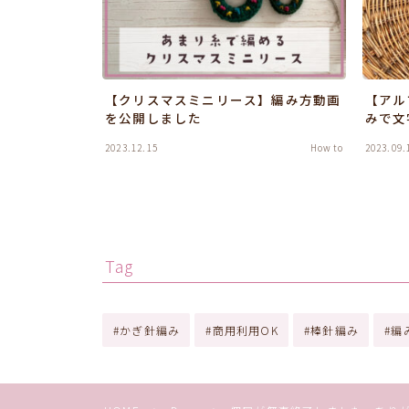
【クリスマスミニリース】編み方動画
【アル
を公開しました
みで文
2023.12.15
How to
2023.09.
Tag
かぎ針編み
商用利用OK
棒針編み
編